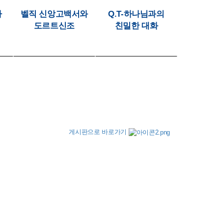
사
벨직 신앙고백서와
Q.T-하나님과의
도르트신조
친밀한 대화
게시판으로 바로가기