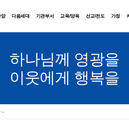
찬양
다음세대
기관부서
교육/양육
선교/전도
가정
하나님께 영광을
이웃에게 행복을
반