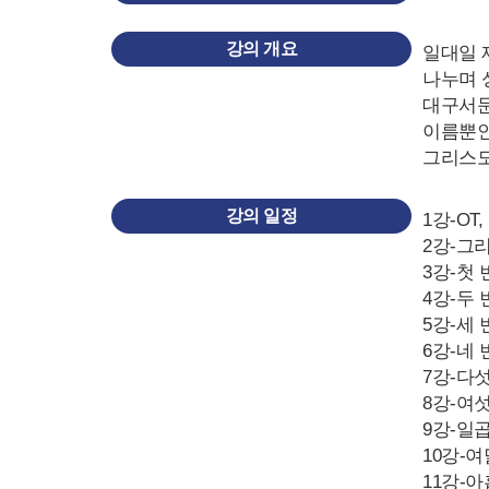
강의 개요
일대일 
나누며 
대구서문
이름뿐인
그리스도
강의 일정
1강-OT
2강-그리
3강-첫 
4강-두 
5강-세 
6강-네 
7강-다섯
8강-여섯
9강-일
10강-여
11강-아