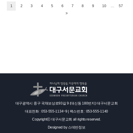
...
1
2
3
4
5
6
7
8
9
10
57
대구광역시 중구 국채보상로93길 9 (대신동 180번지) 대구서문교회
대표전화 : 053-555-1134~9 | 팩스번호 : 053-555-1140
Copyrightⓒ 대구서문교회 all rights reserved.
Designed by
스데반정보