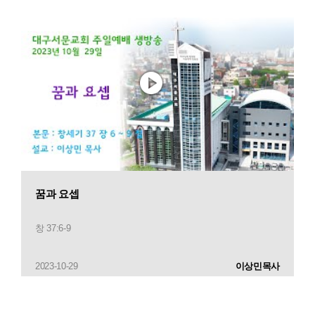
꿈과 요셉
창 37:6-9
2023-10-29
이상민목사