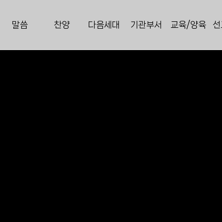
말씀
찬양
다음세대
기관부서
교육/양육
선