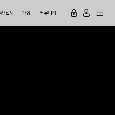
교/전도
가정
커뮤니티