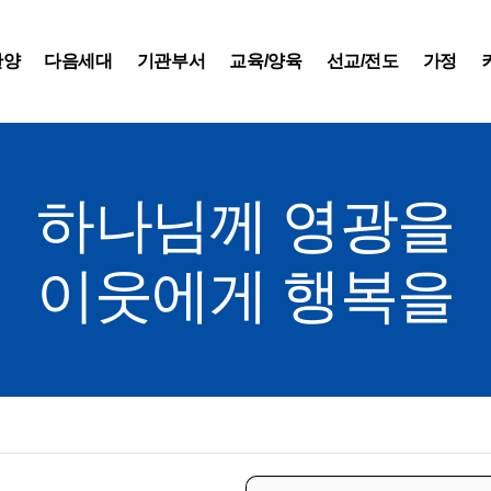
찬양
다음세대
기관부서
교육/양육
선교/전도
가정
하나님께 영광을
이웃에게 행복을