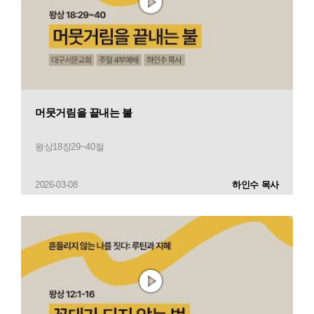
머뭇거림을 끝내는 불
왕상18장29~40절
2026-03-08
하인수 목사