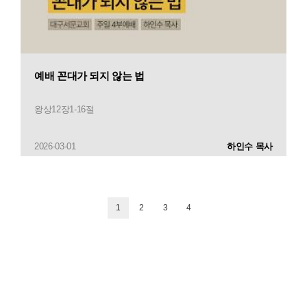
예배 꼰대가 되지 않는 법
왕상12장1-16절
2026-03-01
하인수 목사
1
2
3
4