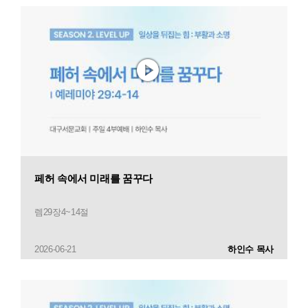
페허 속에서 미래를 꿈꾸다
렘29장4~14절
2026-06-21
하인수 목사