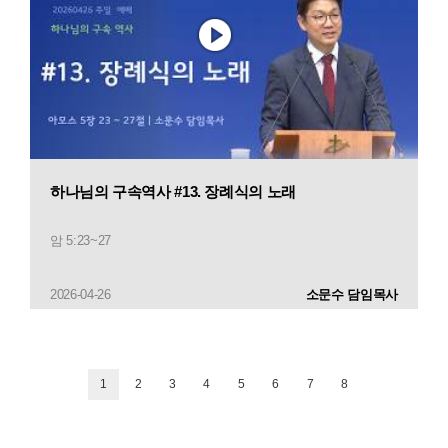
하나님의 구속역사 #13. 장례식의 노래
암 5:23~27
2026-04-26
소문수 담임목사
1
2
3
4
5
6
7
8