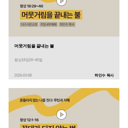
머뭇거림을 끝내는 불
왕상18장29~40절
2026-03-08
하인수 목사