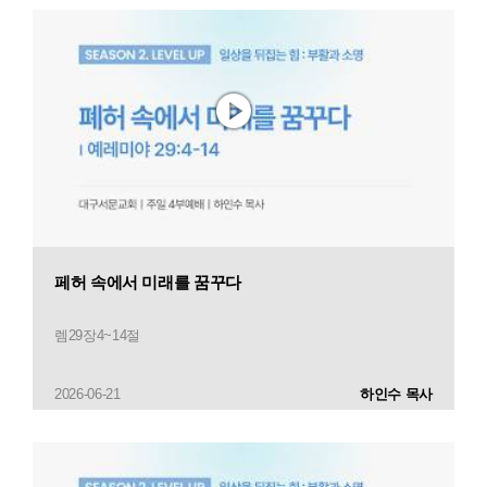
페허 속에서 미래를 꿈꾸다
렘29장4~14절
2026-06-21
하인수 목사