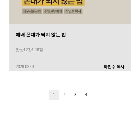
예배 꼰대가 되지 않는 법
왕상12장1-16절
2026-03-01
하인수 목사
1
2
3
4