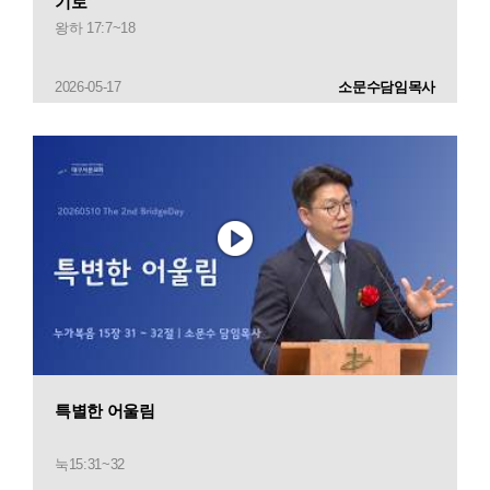
기로
왕하 17:7~18
2026-05-17
소문수담임목사
특별한 어울림
눅15:31~32