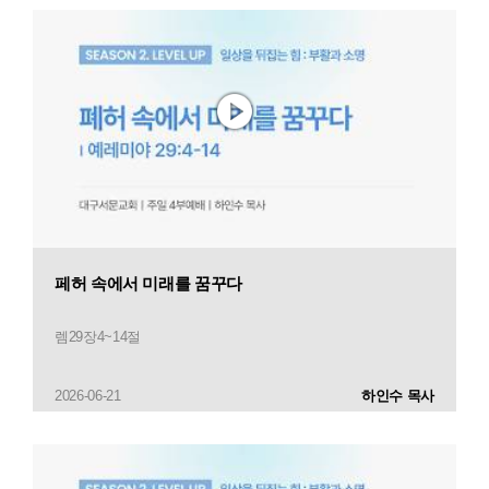
페허 속에서 미래를 꿈꾸다
렘29장4~14절
2026-06-21
하인수 목사