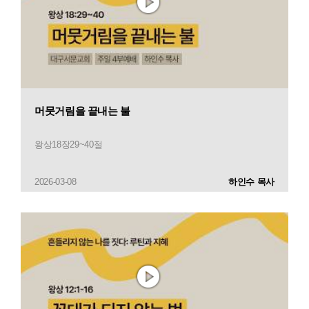
머뭇거림을 끝내는 불
왕상18장29~40절
2026-03-08
하인수 목사