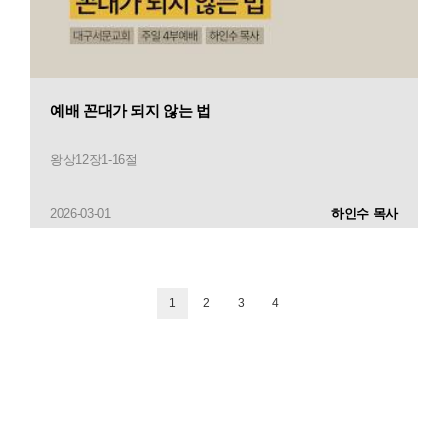
예배 꼰대가 되지 않는 법
왕상12장1-16절
2026-03-01
하인수 목사
1
2
3
4