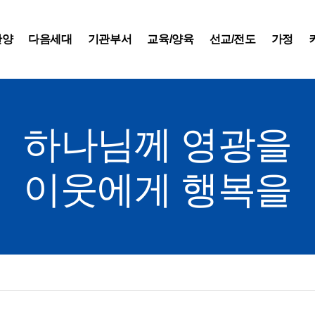
찬양
다음세대
기관부서
교육/양육
선교/전도
가정
하나님께 영광을
이웃에게 행복을