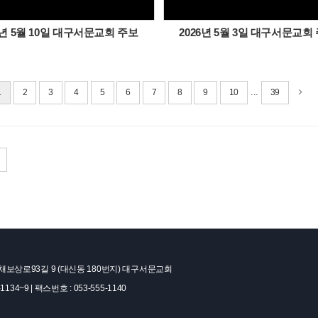
6년 5월 10일 대구서문교회 주보
2026년 5월 3일 대구서문교회
...
1
2
3
4
5
6
7
8
9
10
39
보상로93길 9 (대신동 180번지) 대구서문교회
1134~9 | 팩스번호 : 053-555-1140