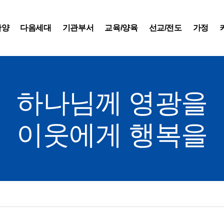
찬양
다음세대
기관부서
교육/양육
선교/전도
가정
하나님께 영광을
이웃에게 행복을