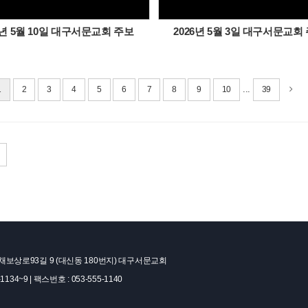
6년 5월 10일 대구서문교회 주보
2026년 5월 3일 대구서문교회
...
1
2
3
4
5
6
7
8
9
10
39
보상로93길 9 (대신동 180번지) 대구서문교회
1134~9 | 팩스번호 : 053-555-1140