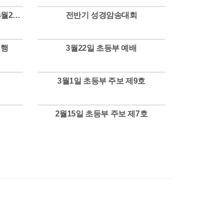
초등부 새친구 초청 전도축제 4월26일
전반기 성경암송대회
Views
여행
3월22일 초등부 예배
Views
3월1일 초등부 주보 제9호
Views
2월15일 초등부 주보 제7호
Views