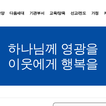
찬양
다음세대
기관부서
교육/양육
선교/전도
가정
하나님께 영광을
이웃에게 행복을